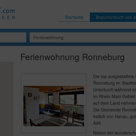
Startseite
Branchenbuch von st
Ferienwohnung Ronneburg
Die top ausgestattete
Ronneburg im Stadttei
Unterkunft während ei
im Rhein-Main Gebiet 
auf dem Land nehmen w
Die Gemeinde Ronnebu
östlich von Hanau, gu
A45.
Neben der wundersch