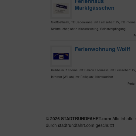
Ferienhaus
Marktgässchen
Großostheim, mit Badewanne, mit Fernseher/ TV, mit Interne
Nichtraucher, ohne Klassifizierung, Selbstverpflegung
F
Ferienwohnung Wolff
Kelkheim, 3 Sterne, mit Balkon / Terrasse, mit Fernseher/ TV,
Internet (W-Lan), mit Parkplatz, Nichtraucher
Ferie
© 2026 STADTRUNDFAHRT.com
Alle Inhalte 
durch stadtrundfahrt.com geschützt