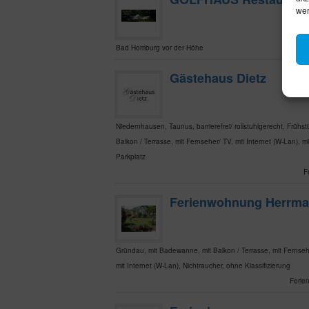
wer
Bad Homburg vor der Höhe
R
Gästehaus Dietz
Niedernhausen, Taunus, barrierefrei/ rollstuhlgerecht, Frühstü
Balkon / Terrasse, mit Fernseher/ TV, mit Internet (W-Lan), mi
Parkplatz
F
Ferienwohnung Herrm
Gründau, mit Badewanne, mit Balkon / Terrasse, mit Fernseh
mit Internet (W-Lan), Nichtraucher, ohne Klassifizierung
Ferie