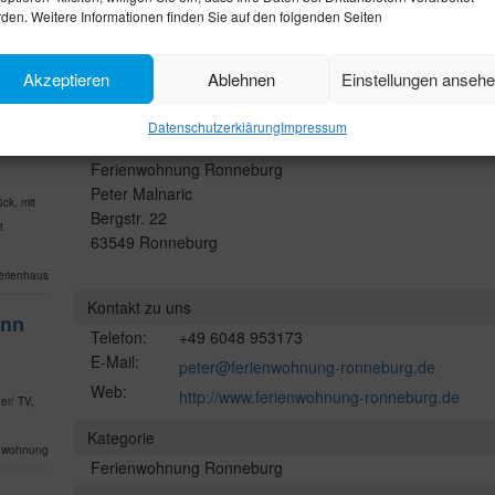
den. Weitere Informationen finden Sie auf den folgenden Seiten
Akzeptieren
Ablehnen
Einstellungen anseh
estaurant
Datenschutzerklärung
Impressum
Unsere Anschrift
Ferienwohnung Ronneburg
Peter Malnaric
ck, mit
Bergstr. 22
t
63549 Ronneburg
erienhaus
Kontakt zu uns
ann
Telefon:
+49 6048 953173
E-Mail:
peter@ferienwohnung-ronneburg.de
Web:
http://www.ferienwohnung-ronneburg.de
er/ TV,
Kategorie
nwohnung
Ferienwohnung Ronneburg