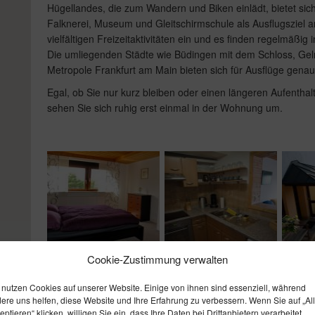
Hügellandes, die zum Wandern und Biken einlädt, bietet sich
Falknerei, Museum und Gleitschirmschule als Ausflugsziel a
vielfältigen Freizeitaktivitäten ein und es finden regelmäßig
Die umliegenden Städte wie Büdingen mit dem Schloss, Gel
Metropole Frankfurt am Main bieten sich für Ausflüge gena
Egal, ob Sie nur kurz bleiben oder einen längeren Aufenthal
sehen Sie sich ruhig erst einmal in der Wohnung um.
Cookie-Zustimmung verwalten
 nutzen Cookies auf unserer Website. Einige von ihnen sind essenziell, während
ere uns helfen, diese Website und Ihre Erfahrung zu verbessern. Wenn Sie auf „Al
eptieren“ klicken, willigen Sie ein, dass Ihre Daten bei Drittanbietern verarbeitet