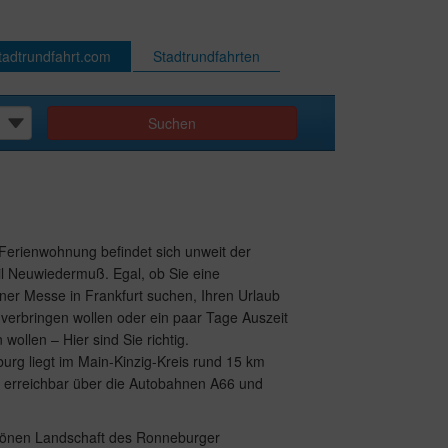
adtrundfahrt.com
Stadtrundfahrten
Suchen
 Ferienwohnung befindet sich unweit der
l Neuwiedermuß. Egal, ob Sie eine
ner Messe in Frankfurt suchen, Ihren Urlaub
verbringen wollen oder ein paar Tage Auszeit
ollen – Hier sind Sie richtig.
rg liegt im Main-Kinzig-Kreis rund 15 km
t erreichbar über die Autobahnen A66 und
önen Landschaft des Ronneburger