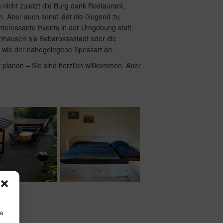
 nicht zuletzt die Burg dank Restaurant,
n. Aber auch sonst lädt die Gegend zu
 interessante Events in der Umgebung statt.
nhausen als Babarossastadt oder die
u wie der nahegelegene Spessart an.
t planen – Sie sind herzlich willkommen. Aber
le