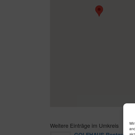
Wir
Weitere Einträge im Umkreis
and
GOLFHAUS Restaurant
akz